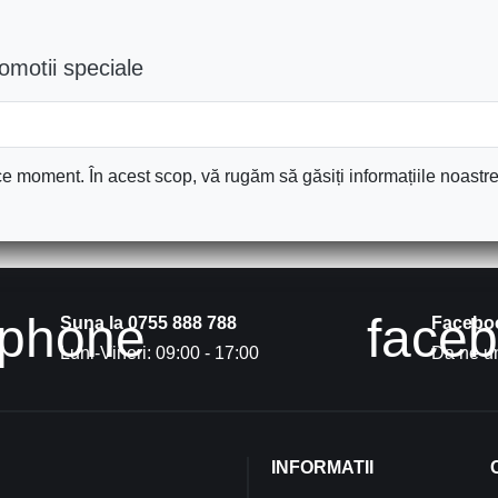
romotii speciale
e moment. În acest scop, vă rugăm să găsiți informațiile noastre 
phone
face
Suna la 0755 888 788
Facebo
Luni-Vineri: 09:00 - 17:00
Da ne un
INFORMATII