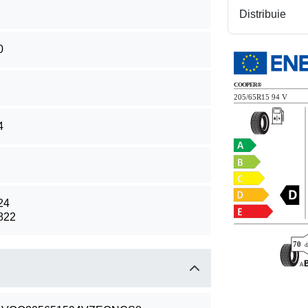
Distribuie
0
4
24
822