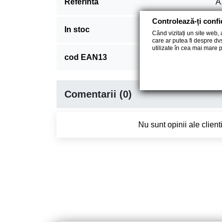
Referinta
A
Controlează-ți confi
In stoc
7
Când vizitați un site web,
care ar putea fi despre dv
utilizate în cea mai mare 
cod EAN13
0
Comentarii (0)
Nu sunt opinii ale clien