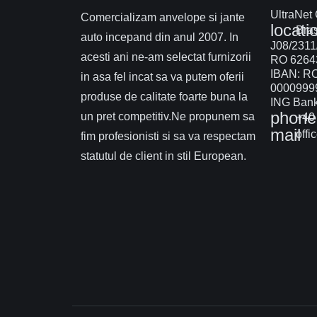
UltraNet
Comercializam anvelope si jante
locati
Braș
auto incepand din anul 2007. In
J08/2311
acesti ani ne-am selectat furnizorii
RO 6264
IBAN: R
in asa fel incat sa va putem oferii
0000999
produse de calitate foarte buna la
ING Bank 
phone
un pret competitiv.Ne propunem sa
+40 
mail
offi
fim profesionisti si sa va respectam
statutul de client in stil European.