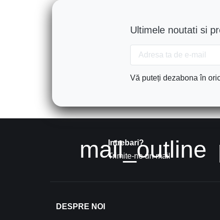
Ultimele noutati si p
Vă puteți dezabona în oric
mail_outline
Intrebari?
Trimite-ne un mail
DESPRE NOI