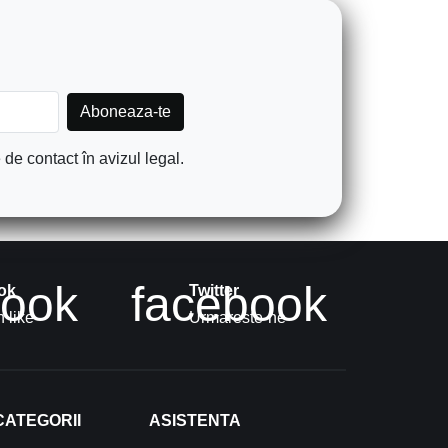
de contact în avizul legal.
book
facebook
ok
Twitter
 like
Urmareste-ne
CATEGORII
ASISTENTA