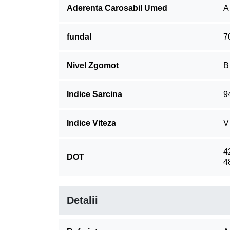
Aderenta Carosabil Umed
A
fundal
7
Nivel Zgomot
B
Indice Sarcina
9
Indice Viteza
V
4
DOT
4
Detalii