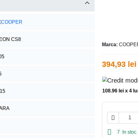
EON CS8
Marca:
COOPE
05
394,93 lei
5
108.96 lei x 4 lu
15
ARA


7 In stoc