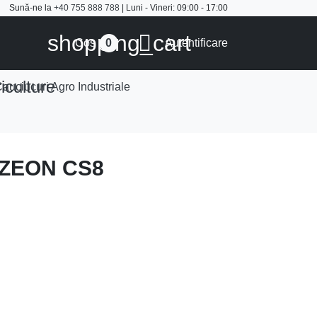
Sună-ne la
+40 755 888 788
| Luni - Vineri: 09:00 - 17:00
shopping_cart

Cos
Autentificare
0
iculture
auciucuri Agro Industriale
 ZEON CS8