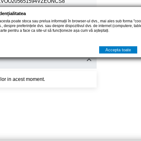
.VOO205651594VZEONCS8
dențialitatea
 Produse
 acesta poate stoca sau prelua informații în browser-ul dvs., mai ales sub forma "cook
s., despre preferințele dvs. sau despre dispozitivul dvs. de internet (computere, tabl
parte pentru a face ca site-ul să funcționeze așa cum vă așteptați.
029142840442
Accepta toate
tilor in acest moment.