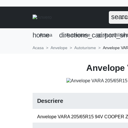
sear
home
directions_car
airport_sh
Acasa
Autoturisme
Autoutilitar
Acasa
Anvelope
Autoturisme
Anvelope VA
Anvelope
Descriere
Anvelope VARA 205/65R15 94V COOPER 