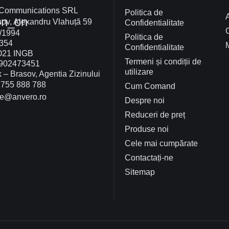
 Communications SRL
Politica de
A
on_on
ov, Alexandru Vlahuță 59
Confidentialitate
/1994
Politica de
354
Confidentialitate
O21 INGB
Termeni și condiții de
902473451
utilizare
– Brasov, Agentia Zizinului
755 888 788
Cum Comand
ce@anvero.ro
Despre noi
Reduceri de preț
Produse noi
Cele mai cumpărate
Contactați-ne
Sitemap