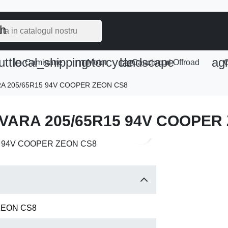
ch
uttle
local_shipping
motorcycle
landscape
agr
e
Camioane
Motor
Cauciucuri Offroad
C
RA 205/65R15 94V COOPER ZEON CS8
 VARA 205/65R15 94V COOPER
search
ZEON CS8