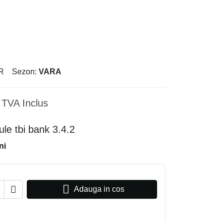
R
Sezon:
VARA
TVA Inclus
ni


Adauga in cos