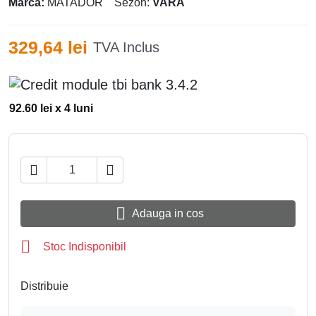
Marca:
MATADOR
Sezon:
VARA
329,64 lei
TVA Inclus
92.60 lei x 4 luni



Adauga in cos

Stoc Indisponibil
Distribuie