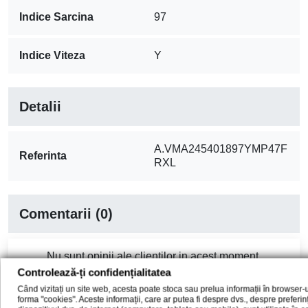
Indice Sarcina
97
Indice Viteza
Y
Detalii
A.VMA245401897YMP47F
Referinta
RXL
Comentarii (0)
Nu sunt opinii ale clientilor in acest moment.
Controlează-ți confidențialitatea
Când vizitați un site web, acesta poate stoca sau prelua informații în browser-u
forma "cookies". Aceste informații, care ar putea fi despre dvs., despre preferi