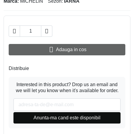
Marca:
MICHELIN
Sezon:
IARNA



Adauga in cos
Distribuie
Interested in this product? Drop us an email and
we will let you know when it's available for order.
Anunta-ma cand este disponibil