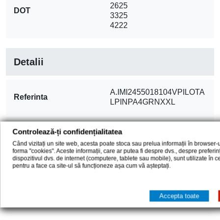
2625
DOT
3325
4222
Detalii
A.IMI2455018104VPILOTA
Referinta
LPINPA4GRNXXL
cod EAN13
3528708131002
Controlează-ți confidențialitatea
Când vizitați un site web, acesta poate stoca sau prelua informații în browser-u
forma "cookies". Aceste informații, care ar putea fi despre dvs., despre preferi
dispozitivul dvs. de internet (computere, tablete sau mobile), sunt utilizate în 
Comentarii (0)
pentru a face ca site-ul să funcționeze așa cum vă așteptați.
Accepta toate
Nu sunt opinii ale clientilor in acest moment.