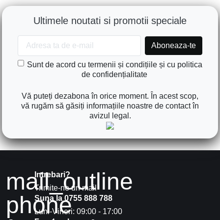
Ultimele noutati si promotii speciale
Sunt de acord cu termenii și condițiile și cu politica
de confidențialitate
Vă puteți dezabona în orice moment. În acest scop,
vă rugăm să găsiți informațiile noastre de contact în
avizul legal.
mail_outline
Intrebari?
Trimite-ne un mail
phone
Suna la 0755 888 788
Luni-Vineri: 09:00 - 17:00