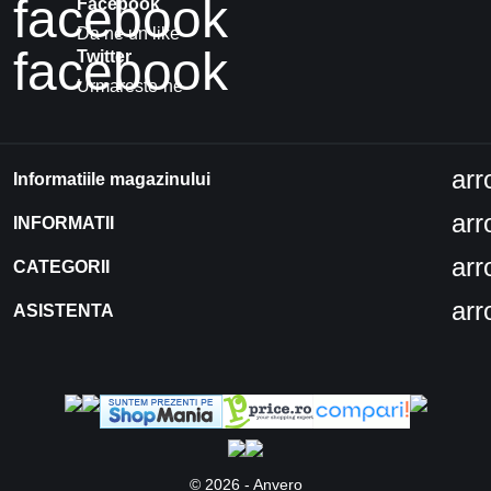
facebook
Facebook
Da ne un like
facebook
Twitter
Urmareste-ne
ar
Informatiile magazinului
ar
INFORMATII
ar
CATEGORII
ar
ASISTENTA
© 2026 - Anvero