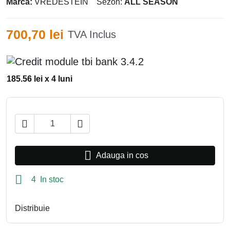
Marca:
VREDESTEIN
Sezon:
ALL SEASON
700,70 lei
TVA Inclus
185.56 lei x 4 luni



Adauga in cos

4 In stoc
Distribuie