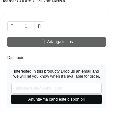
Marca:
COOPER
Sezon:
IARNA



Adauga in cos
Distribuie
Interested in this product? Drop us an email and
we will let you know when it's available for order.
Anunta-ma cand este disponibil