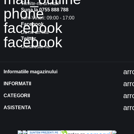
Trimite-ne un mail
phone
Suna la 0755 888 788
Luni-Vineri: 09:00 - 17:00
facebook
Facebook
Da ne un like
facebook
Twitter
Urmareste-ne
ar
Informatiile magazinului
ar
INFORMATII
ar
CATEGORII
ar
ASISTENTA