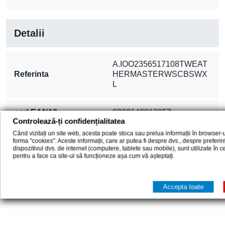
Detalii
A.IOO2356517108TWEAT
Referinta
HERMASTERWSCBSWX
L
cod EAN13
0029142813057
Controlează-ți confidențialitatea
Când vizitați un site web, acesta poate stoca sau prelua informații în browser-u
forma "cookies". Aceste informații, care ar putea fi despre dvs., despre preferi
Comentarii (0)
dispozitivul dvs. de internet (computere, tablete sau mobile), sunt utilizate în 
pentru a face ca site-ul să funcționeze așa cum vă așteptați.
Nu sunt opinii ale clientilor in acest moment.
Accepta toate