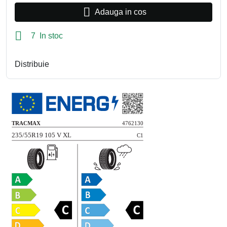

Adauga in cos

7 In stoc
Distribuie