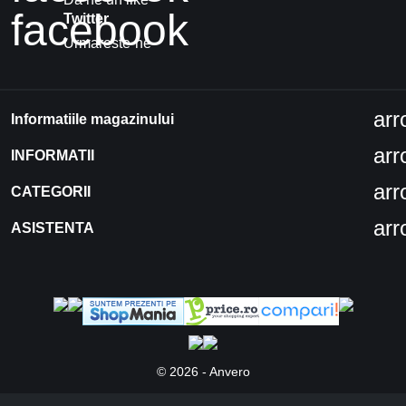
facebook
Twitter
Urmareste-ne
ar
Informatiile magazinului
ar
INFORMATII
ar
CATEGORII
ar
ASISTENTA
© 2026 - Anvero