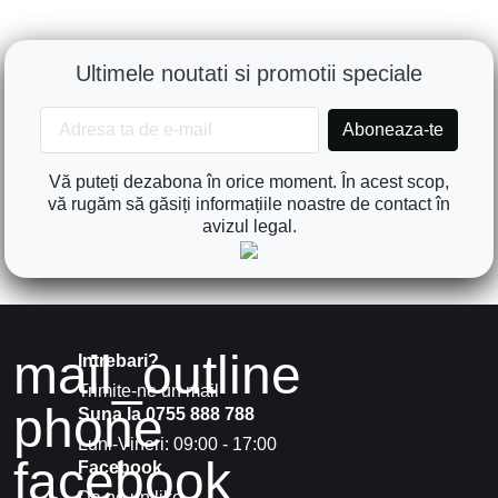
Ultimele noutati si promotii speciale
Vă puteți dezabona în orice moment. În acest scop,
vă rugăm să găsiți informațiile noastre de contact în
avizul legal.
mail_outline
Intrebari?
Trimite-ne un mail
phone
Suna la 0755 888 788
Luni-Vineri: 09:00 - 17:00
facebook
Facebook
Da ne un like