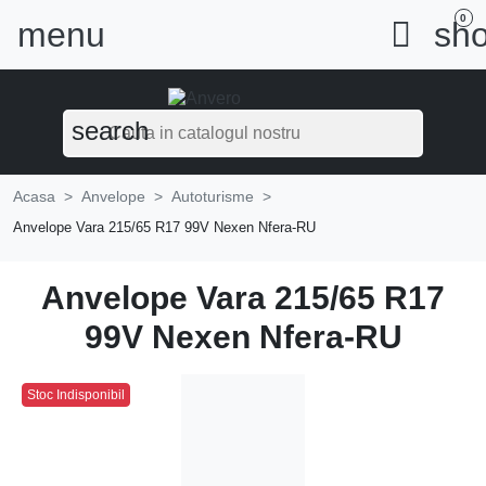
0
menu

sho
search
Acasa
Anvelope
Autoturisme
Anvelope Vara 215/65 R17 99V Nexen Nfera-RU
Anvelope Vara 215/65 R17
99V Nexen Nfera-RU
Stoc Indisponibil