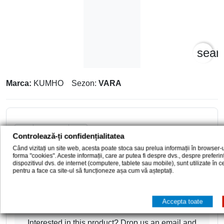
sear
Marca:
KUMHO
Sezon:
VARA


Controlează-ți confidențialitatea
Când vizitați un site web, acesta poate stoca sau prelua informații în browser-u
forma "cookies". Aceste informații, care ar putea fi despre dvs., despre preferi

dispozitivul dvs. de internet (computere, tablete sau mobile), sunt utilizate în 
Adauga in cos
pentru a face ca site-ul să funcționeze așa cum vă așteptați.
Distribuie
Accepta toate
Interested in this product? Drop us an email and