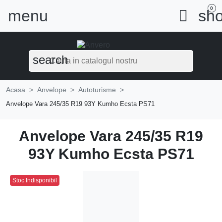
0
menu

sho
search
Acasa
Anvelope
Autoturisme
Anvelope Vara 245/35 R19 93Y Kumho Ecsta PS71
Anvelope Vara 245/35 R19
93Y Kumho Ecsta PS71
Stoc Indisponibil