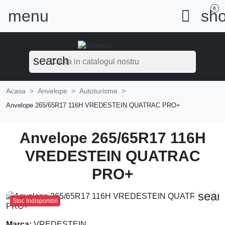
0
menu

sho
search
Acasa
Anvelope
Autoturisme
Anvelope 265/65R17 116H VREDESTEIN QUATRAC PRO+
Anvelope 265/65R17 116H
VREDESTEIN QUATRAC
PRO+
sear
Stoc Indisponibil
Marca:
VREDESTEIN