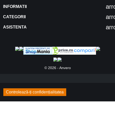
ar
INFORMATII
ar
CATEGORII
ar
ASISTENTA
© 2026 - Anvero
Controlează-ți confidențialitatea