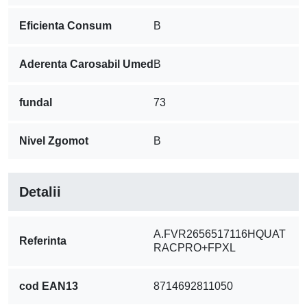
Eficienta Consum
B
Aderenta Carosabil Umed
B
fundal
73
Nivel Zgomot
B
Detalii
A.FVR2656517116HQUAT
Referinta
RACPRO+FPXL
cod EAN13
8714692811050