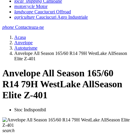
local_shipping
Camioane
motorcycle
Motor
landscape
Cauciucuri Offroad
agriculture
Cauciucuri Agro Industriale
phone
Contacteaza-ne
Acasa
Anvelope
Autoturisme
Anvelope All Season 165/60 R14 79H WestLake AllSeason
Elite Z-401
Anvelope All Season 165/60
R14 79H WestLake AllSeason
Elite Z-401
Stoc Indisponibil
search