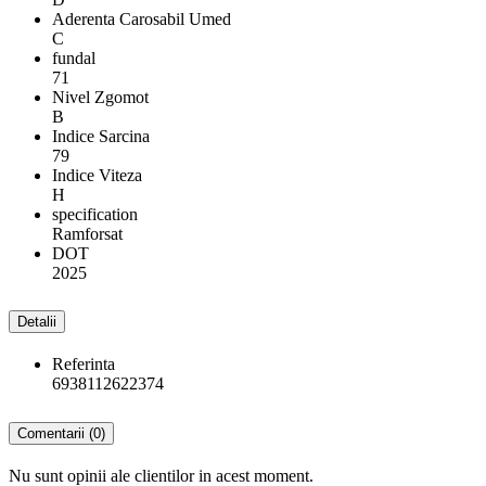
Aderenta Carosabil Umed
C
fundal
71
Nivel Zgomot
B
Indice Sarcina
79
Indice Viteza
H
specification
Ramforsat
DOT
2025
Detalii
Referinta
6938112622374
Comentarii (0)
Nu sunt opinii ale clientilor in acest moment.