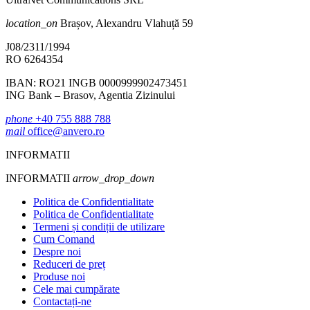
location_on
Brașov, Alexandru Vlahuță 59
J08/2311/1994
RO 6264354
IBAN: RO21 INGB 0000999902473451
ING Bank – Brasov, Agentia Zizinului
phone
+40 755 888 788
mail
office@anvero.ro
INFORMATII
INFORMATII
arrow_drop_down
Politica de Confidentialitate
Politica de Confidentialitate
Termeni și condiții de utilizare
Cum Comand
Despre noi
Reduceri de preț
Produse noi
Cele mai cumpărate
Contactați-ne