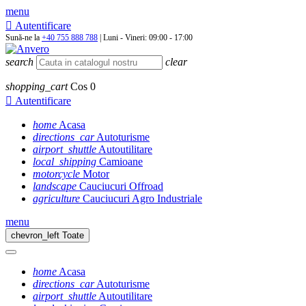
menu

Autentificare
Sună-ne la
+40 755 888 788
| Luni - Vineri: 09:00 - 17:00
search
clear
shopping_cart
Cos
0

Autentificare
home
Acasa
directions_car
Autoturisme
airport_shuttle
Autoutilitare
local_shipping
Camioane
motorcycle
Motor
landscape
Cauciucuri Offroad
agriculture
Cauciucuri Agro Industriale
menu
chevron_left
Toate
home
Acasa
directions_car
Autoturisme
airport_shuttle
Autoutilitare