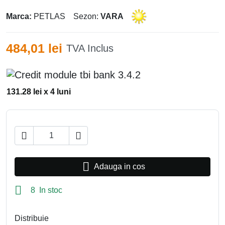
Marca:
PETLAS
Sezon:
VARA
484,01 lei
TVA Inclus
131.28 lei x 4 luni



Adauga in cos

8 In stoc
Distribuie