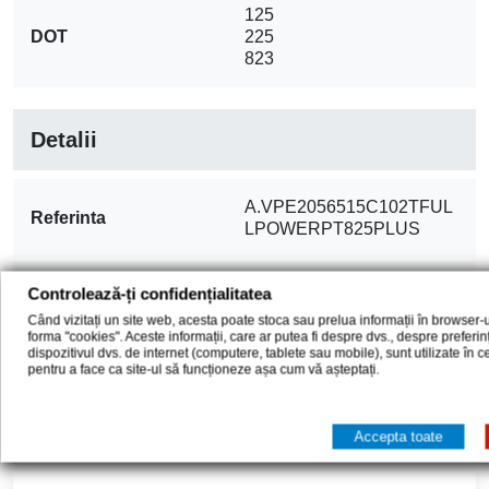
125
DOT
225
823
Detalii
A.VPE2056515C102TFUL
Referinta
LPOWERPT825PLUS
In stoc
8 Produse
Controlează-ți confidențialitatea
Când vizitați un site web, acesta poate stoca sau prelua informații în browser-u
forma "cookies". Aceste informații, care ar putea fi despre dvs., despre preferi
cod EAN13
8680830020380
dispozitivul dvs. de internet (computere, tablete sau mobile), sunt utilizate în 
pentru a face ca site-ul să funcționeze așa cum vă așteptați.
Comentarii (0)
Accepta toate