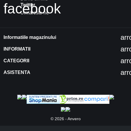
facebook
Twitter
Urmareste-ne
ar
Informatiile magazinului
ar
INFORMATII
ar
CATEGORII
ar
ASISTENTA
© 2026 - Anvero