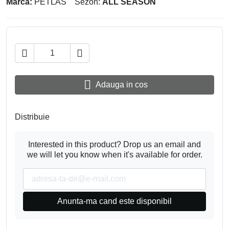
Marca:
PETLAS
Sezon:
ALL SEASON



Adauga in cos
Distribuie
Interested in this product? Drop us an email and
we will let you know when it's available for order.
Anunta-ma cand este disponibil