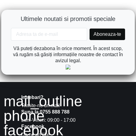
Ultimele noutati si promotii speciale
Vă puteți dezabona în orice moment. În acest scop,
vă rugăm să găsiți informațiile noastre de contact în
avizul legal.
mail_outline
Intrebari?
Trimite-ne un mail
phone
Suna la 0755 888 788
Luni-Vineri: 09:00 - 17:00
facebook
Facebook
Da ne un like