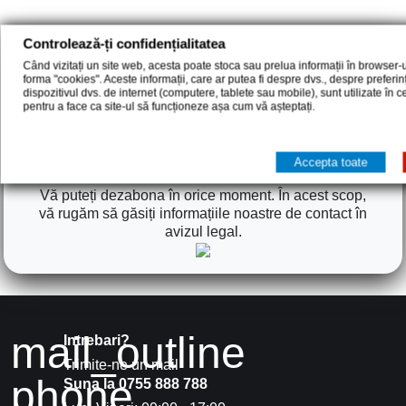
Controlează-ți confidențialitatea
Ultimele noutati si promotii speciale
Când vizitați un site web, acesta poate stoca sau prelua informații în browser-u
forma "cookies". Aceste informații, care ar putea fi despre dvs., despre preferi
dispozitivul dvs. de internet (computere, tablete sau mobile), sunt utilizate în 
pentru a face ca site-ul să funcționeze așa cum vă așteptați.
Sunt de acord cu termenii și condițiile și cu politica
de confidențialitate
Accepta toate
Vă puteți dezabona în orice moment. În acest scop,
vă rugăm să găsiți informațiile noastre de contact în
avizul legal.
mail_outline
Intrebari?
Trimite-ne un mail
phone
Suna la 0755 888 788