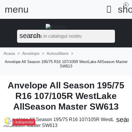
0
menu

sho
search
Acasa
Anvelope
Autoutilitare
Anvelope All Season 195/75 R16 107/105R WestLake AllSeason Master
SW613
Anvelope All Season 195/75
R16 107/105R WestLake
AllSeason Master SW613
sear
Stoc Indisponibil