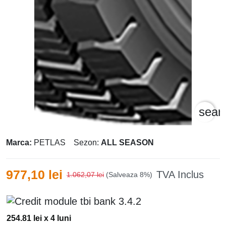
sear
Marca:
PETLAS
Sezon:
ALL SEASON
977,10 lei
TVA Inclus
1.062,07 lei
(Salveaza 8%)
254.81 lei x 4 luni