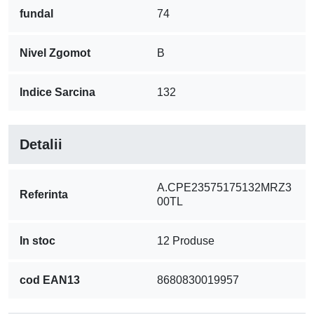
fundal
74
Nivel Zgomot
B
Indice Sarcina
132
Detalii
A.CPE23575175132MRZ3
Referinta
00TL
In stoc
12 Produse
cod EAN13
8680830019957