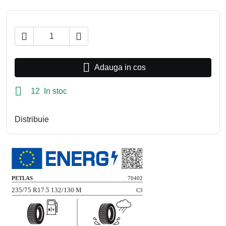



Adauga in cos

12 In stoc
Distribuie