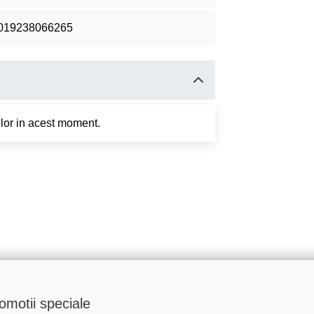
019238066265
tilor in acest moment.
romotii speciale