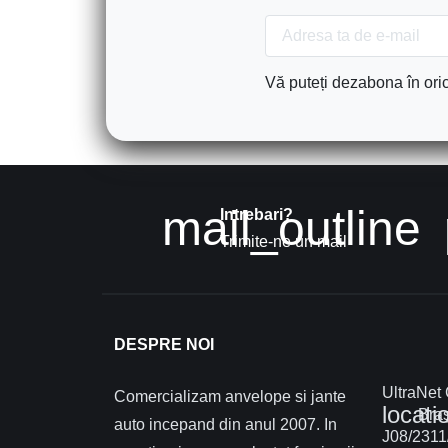
Vă puteți dezabona în oric
mail_outline
Intrebari?
Trimite-ne un mail
DESPRE NOI
UltraNet
Comercializam anvelope si jante
locati
Braș
auto incepand din anul 2007. In
J08/2311