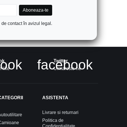
de contact în avizul legal.
book
facebook
ok
Twitter
 like
Urmareste-ne
CATEGORII
ASISTENTA
Livrare si returnari
utoutilitare
Politica de
Camioane
Confidentialitate