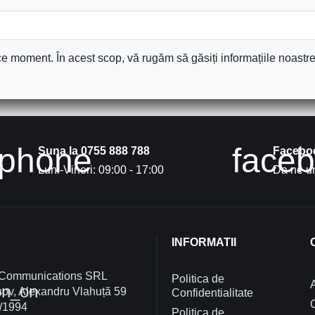
e moment. În acest scop, vă rugăm să găsiți informațiile noastre 
phone
face
Suna la 0755 888 788
Facebo
Luni-Vineri: 09:00 - 17:00
Da ne un
INFORMATII
 Communications SRL
Politica de
A
on_on
ov, Alexandru Vlahuță 59
Confidentialitate
/1994
Politica de