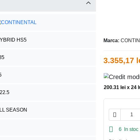
YBRID HS5
Marca:
CONTI
85
3.355,17 l
5
200.31 lei x 24 
22.5
LL SEASON


6 In stoc