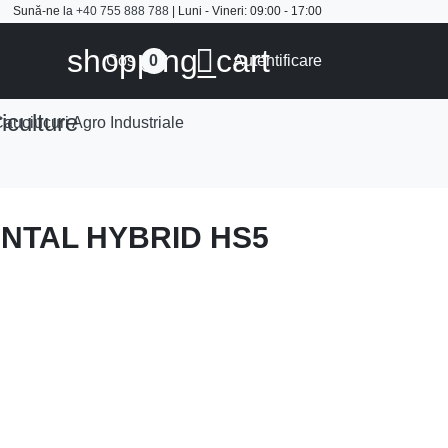
Sună-ne la
+40 755 888 788
| Luni - Vineri: 09:00 - 17:00
shopping_cart

Cos
Autentificare
0
iculture
auciucuri Agro Industriale
ENTAL HYBRID HS5