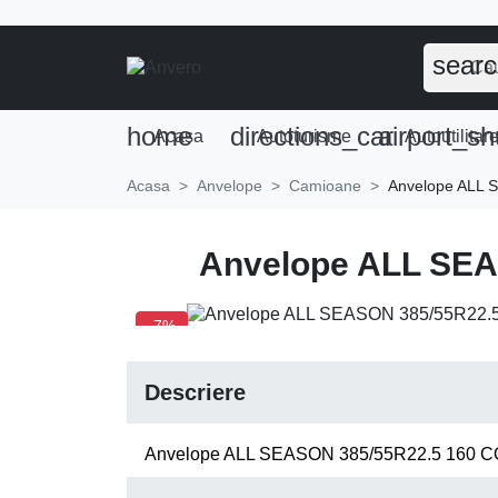
sear
home
directions_car
airport_sh
Acasa
Autoturisme
Autoutilitar
Acasa
Anvelope
Camioane
Anvelope ALL
Anvelope ALL SE
-7%
Descriere
Anvelope ALL SEASON 385/55R22.5 160