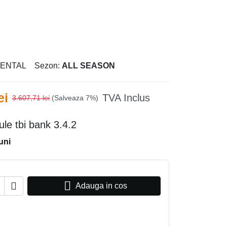
NENTAL
Sezon:
ALL SEASON
ei
TVA Inclus
3.607,71 lei
(Salveaza 7%)
luni


Adauga in cos