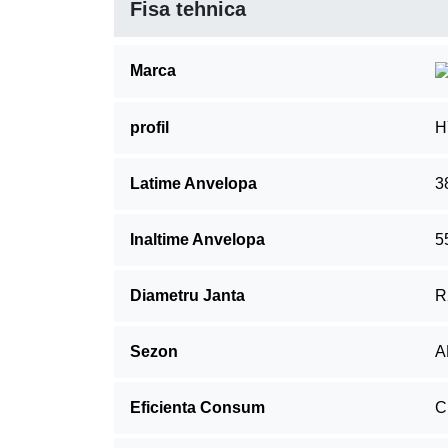
Fisa tehnica
Marca
profil
H
Latime Anvelopa
3
Inaltime Anvelopa
5
Diametru Janta
R
Sezon
A
Eficienta Consum
C