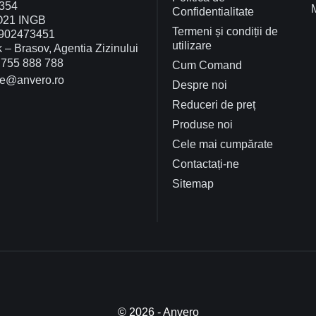
354
Confidentialitate
O21 INGB
Termeni și condiții de
902473451
utilizare
– Brasov, Agentia Zizinului
755 888 788
Cum Comand
ce@anvero.ro
Despre noi
Reduceri de preț
Produse noi
Cele mai cumpărate
Contactați-ne
Sitemap
© 2026 - Anvero