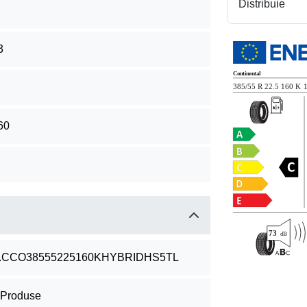
Distribuie
3
60
.CCO38555225160KHYBRIDHS5TL
 Produse