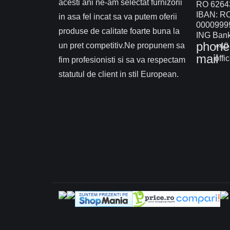
acesti ani ne-am selectat furnizorii
RO 6264
IBAN: R
in asa fel incat sa va putem oferii
0000999
produse de calitate foarte buna la
ING Bank 
phone
un pret competitiv.Ne propunem sa
+40 
mail
offi
fim profesionisti si sa va respectam
statutul de client in stil European.