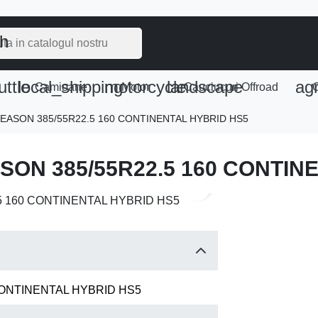
ch
uttle
local_shipping
motorcycle
landscape
agr
e
Camioane
Motor
Cauciucuri Offroad
C
 SEASON 385/55R22.5 160 CONTINENTAL HYBRID HS5
ASON 385/55R22.5 160 CONTIN
search
 CONTINENTAL HYBRID HS5