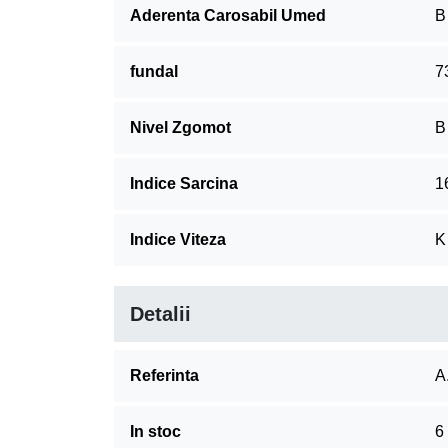
Aderenta Carosabil Umed
B
fundal
7
Nivel Zgomot
B
Indice Sarcina
1
Indice Viteza
K
Detalii
Referinta
A
In stoc
6