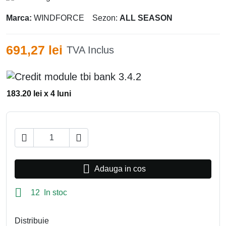
Marca:
WINDFORCE
Sezon:
ALL SEASON
691,27 lei
TVA Inclus
183.20 lei x 4 luni



Adauga in cos

12 In stoc
Distribuie