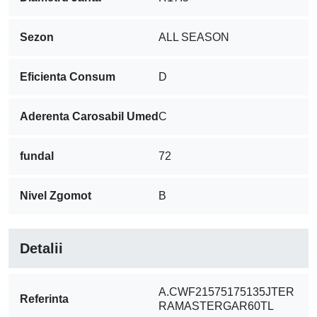
Sezon
ALL SEASON
Eficienta Consum
D
Aderenta Carosabil Umed
C
fundal
72
Nivel Zgomot
B
Detalii
A.CWF21575175135JTER
Referinta
RAMASTERGAR60TL