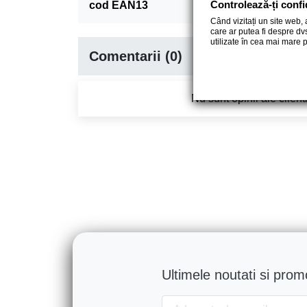
Controlează-ți confi
cod EAN13
8
Când vizitați un site web,
care ar putea fi despre dv
utilizate în cea mai mare 
Comentarii (0)
Nu sunt opinii ale clien
Ultimele noutati si promo