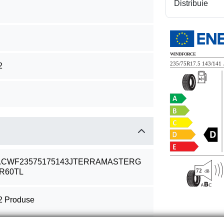
Distribuie
2
.CWF23575175143JTERRAMASTERG
R60TL
2 Produse