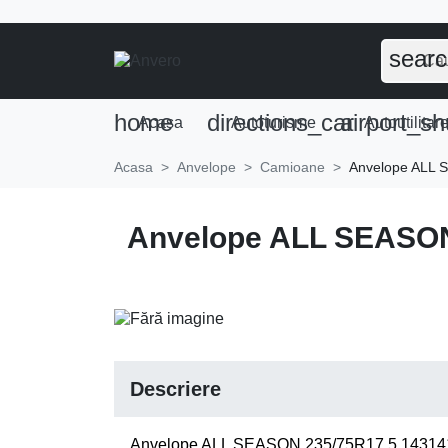
sear
home
directions_car
airport_sh
Acasa
Autoturisme
Autoutilitar
Acasa
Anvelope
Camioane
Anvelope ALL
Anvelope ALL SEASO
Descriere
Anvelope ALL SEASON 235/75R17.5 143