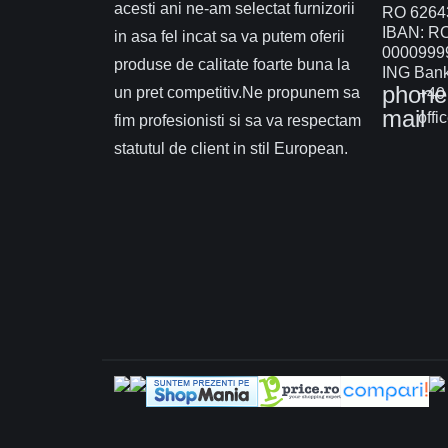
acesti ani ne-am selectat furnizorii
RO 6264
IBAN: R
in asa fel incat sa va putem oferii
0000999
produse de calitate foarte buna la
ING Bank 
phone
un pret competitiv.Ne propunem sa
+40 
mail
offi
fim profesionisti si sa va respectam
statutul de client in stil European.