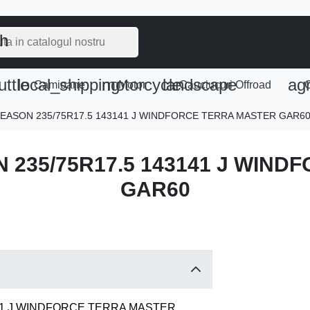
ch
uttle
local_shipping
motorcycle
landscape
agr
e
Camioane
Motor
Cauciucuri Offroad
C
 SEASON 235/75R17.5 143141 J WINDFORCE TERRA MASTER GAR6
N 235/75R17.5 143141 J WIN
GAR60
141 J WINDFORCE TERRA MASTER