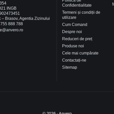
Politica de
354
Confidentialitate
O21 INGB
Termeni și condiții de
902473451
utilizare
– Brasov, Agentia Zizinului
755 888 788
Cum Comand
ce@anvero.ro
Despre noi
Reduceri de preț
Produse noi
Cele mai cumpărate
Contactați-ne
Sitemap
© 2026 - Anvero