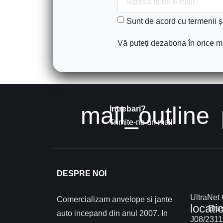
Sunt de acord cu termenii și 
Vă puteți dezabona în orice mo
mail_outline
Intrebari?
Trimite-ne un mail
DESPRE NOI
UltraNet
Comercializam anvelope si jante
locati
Braș
auto incepand din anul 2007. In
J08/2311