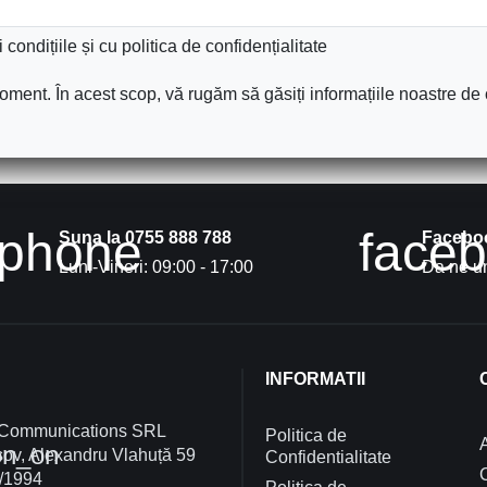
condițiile și cu politica de confidențialitate
ment. În acest scop, vă rugăm să găsiți informațiile noastre de c
phone
face
Suna la 0755 888 788
Facebo
Luni-Vineri: 09:00 - 17:00
Da ne un
INFORMATII
 Communications SRL
Politica de
A
on_on
ov, Alexandru Vlahuță 59
Confidentialitate
/1994