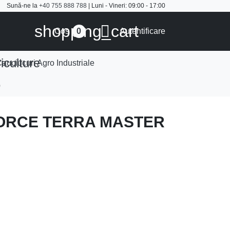
Sună-ne la
+40 755 888 788
| Luni - Vineri: 09:00 - 17:00
shopping_cart

Cos
Autentificare
0
iculture
auciucuri Agro Industriale
0
DFORCE TERRA MASTER