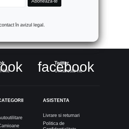
ontact în avizul legal.
book
facebook
ok
Twitter
 like
Urmareste-ne
CATEGORII
ASISTENTA
Livrare si returnari
utoutilitare
Politica de
Camioane