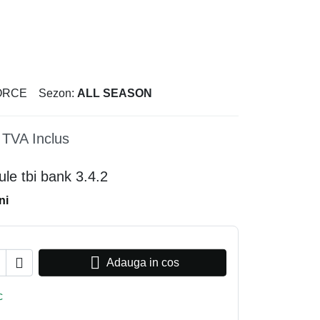
ORCE
Sezon:
ALL SEASON
TVA Inclus
ni


Adauga in cos
c