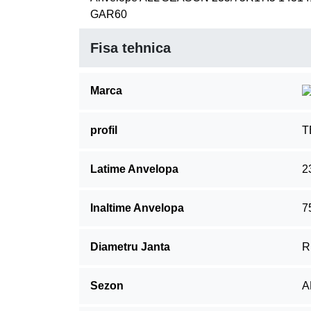
GAR60
Fisa tehnica
Marca
profil
T
Latime Anvelopa
2
Inaltime Anvelopa
7
Diametru Janta
R
Sezon
A