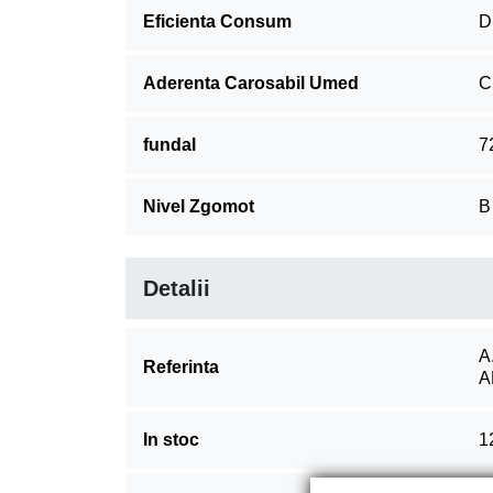
Eficienta Consum
D
Aderenta Carosabil Umed
C
fundal
7
Nivel Zgomot
B
Detalii
A
Referinta
A
In stoc
1