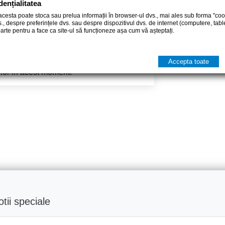
dențialitatea
859305590479
 acesta poate stoca sau prelua informații în browser-ul dvs., mai ales sub forma "cook
s., despre preferințele dvs. sau despre dispozitivul dvs. de internet (computere, tabl
parte pentru a face ca site-ul să funcționeze așa cum vă așteptați.
Accepta toate
tilor in acest moment.
tii speciale