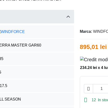
Marca:
WINDF
ERRA MASTER GAR60
895,01 lei
35
234.24 lei x 4 lu
5
17.5


LL SEASON
12 In sto