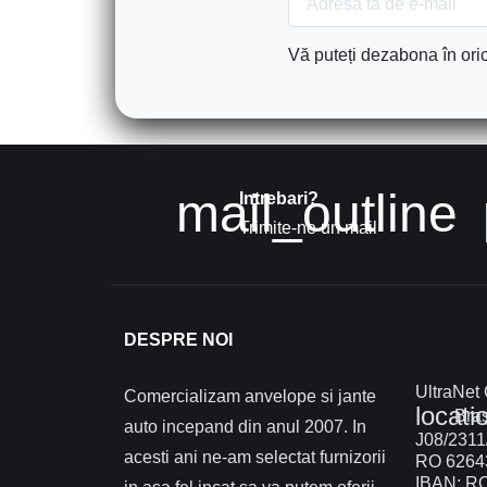
Vă puteți dezabona în oric
mail_outline
Intrebari?
Trimite-ne un mail
DESPRE NOI
UltraNet
Comercializam anvelope si jante
locati
Braș
auto incepand din anul 2007. In
J08/2311
acesti ani ne-am selectat furnizorii
RO 6264
IBAN: R