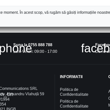
e moment. În acest scop, vă rugăm să găsiți informațiile noastre 
phone
face
Suna la 0755 888 788
Facebo
Luni-Vineri: 09:00 - 17:00
Da ne un
INFORMATII
 Communications SRL
Politica de
A
on_on
ov, Alexandru Vlahuță 59
Confidentialitate
/1994
Politica de
354
Confidentialitate
O21 INGB