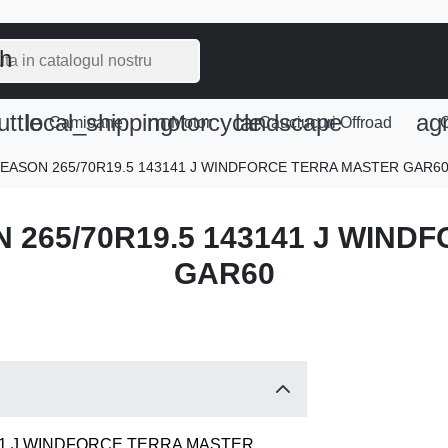
ch
uttle
local_shipping
motorcycle
landscape
agr
e
Camioane
Motor
Cauciucuri Offroad
C
 SEASON 265/70R19.5 143141 J WINDFORCE TERRA MASTER GAR6
N 265/70R19.5 143141 J WIN
GAR60
141 J WINDFORCE TERRA MASTER