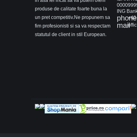
in asa fel incat sa va putem oferii
0000999
produse de calitate foarte buna la
ING Bank 
phone
un pret competitiv.Ne propunem sa
+40 
mail
offi
fim profesionisti si sa va respectam
statutul de client in stil European.