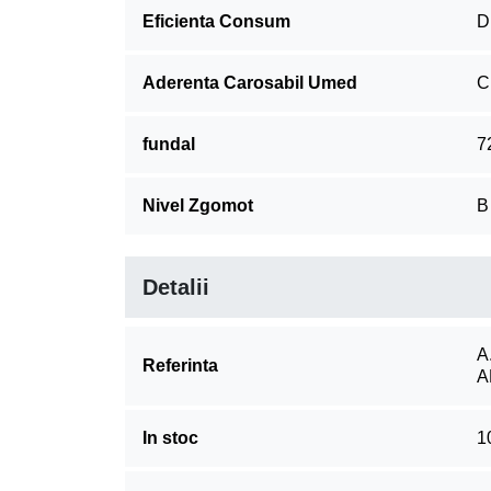
Eficienta Consum
D
Aderenta Carosabil Umed
C
fundal
7
Nivel Zgomot
B
Detalii
A
Referinta
A
In stoc
1