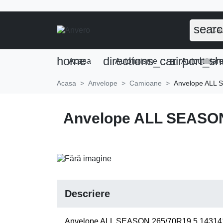
sear
home
directions_car
airport_sh
Acasa
Autoturisme
Autoutilitar
Acasa
Anvelope
Camioane
Anvelope ALL
Anvelope ALL SEASO
Descriere
Anvelope ALL SEASON 265/70R19.5 143