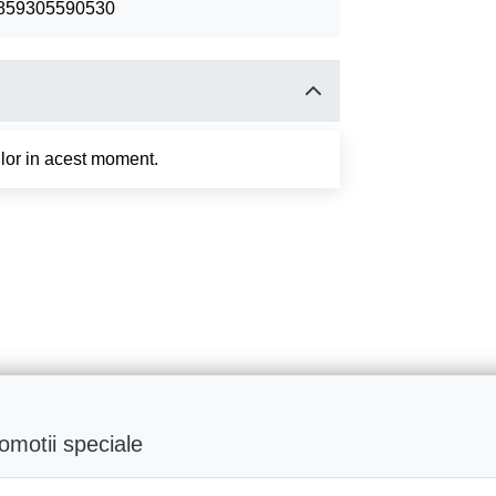
859305590530
tilor in acest moment.
romotii speciale