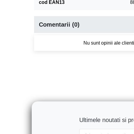
cod EAN13
8
Comentarii (0)
Nu sunt opinii ale clien
Ultimele noutati si p