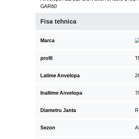
GAR60
Fisa tehnica
Marca
profil
T
Latime Anvelopa
2
Inaltime Anvelopa
7
Diametru Janta
R
Sezon
A