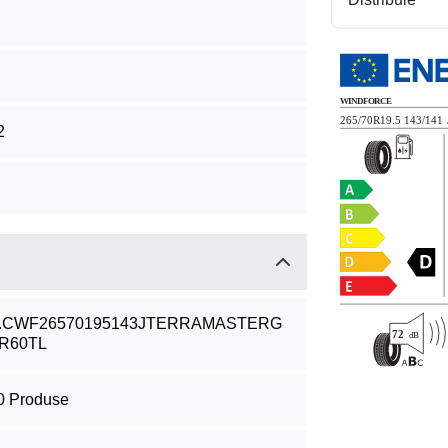
2
.CWF26570195143JTERRAMASTERG
R60TL
0 Produse