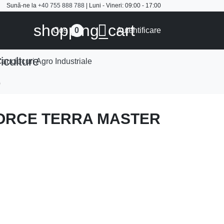
Sună-ne la
+40 755 888 788
| Luni - Vineri: 09:00 - 17:00
shopping_cart

Cos
Autentificare
0
iculture
auciucuri Agro Industriale
0
DFORCE TERRA MASTER