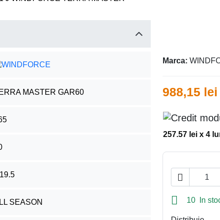
Marca:
WINDF
988,15 lei
ERRA MASTER GAR60
65
257.57 lei x 4 lu
0
19.5


10 In sto
LL SEASON
Distribuie