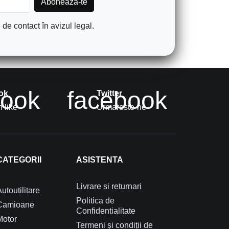
de contact în avizul legal.
book
facebook
ok
Twitter
 like
Urmareste-ne
CATEGORII
ASISTENTA
Livrare si returnari
utoutilitare
Politica de
Camioane
Confidentialitate
Motor
Termeni și condiții de