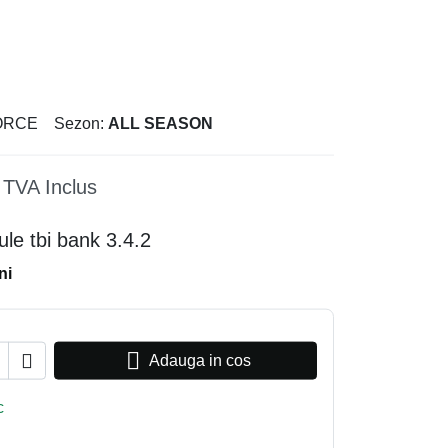
ORCE
Sezon:
ALL SEASON
TVA Inclus
ni


Adauga in cos
c