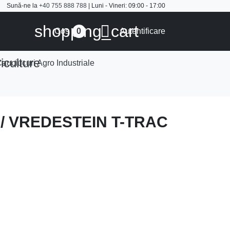
Sună-ne la
+40 755 888 788
| Luni - Vineri: 09:00 - 17:00
shopping_cart

Cos
Autentificare
0
iculture
auciucuri Agro Industriale
/ VREDESTEIN T-TRAC