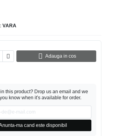
:
VARA


Adauga in cos
 in this product? Drop us an email and we
t you know when it's available for order.
Anunta-ma cand este disponibil