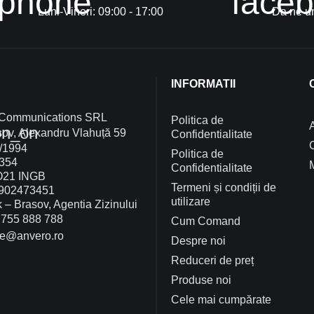
phone
face
Luni-Vineri: 09:00 - 17:00
Da ne un
INFORMATII
 Communications SRL
Politica de
A
on_on
ov, Alexandru Vlahuță 59
Confidentialitate
/1994
Politica de
354
Confidentialitate
O21 INGB
Termeni și condiții de
902473451
utilizare
– Brasov, Agentia Zizinului
755 888 788
Cum Comand
ce@anvero.ro
Despre noi
Reduceri de preț
Produse noi
Cele mai cumpărate