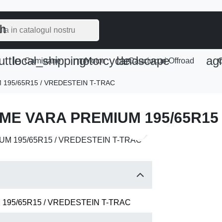
ch
uttle
local_shipping
motorcycle
landscape
agr
e
Camioane
Motor
Cauciucuri Offroad
C
 195/65R15 / VREDESTEIN T-TRAC
SME VARA PREMIUM 195/65R15 
search
 195/65R15 / VREDESTEIN T-TRAC