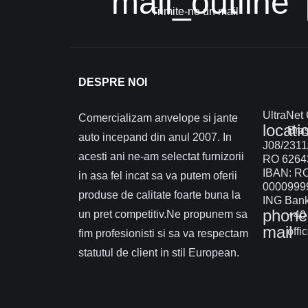
mail_outline
Trimite-ne un mail
DESPRE NOI
UltraNet
Comercializam anvelope si jante
locati
Braș
auto incepand din anul 2007. In
J08/2311
acesti ani ne-am selectat furnizorii
RO 6264
IBAN: R
in asa fel incat sa va putem oferii
0000999
produse de calitate foarte buna la
ING Bank 
phone
un pret competitiv.Ne propunem sa
+40 
mail
offi
fim profesionisti si sa va respectam
statutul de client in stil European.