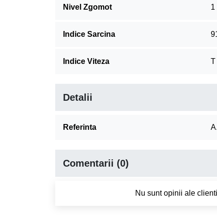
Nivel Zgomot
1
Indice Sarcina
9
Indice Viteza
T
Detalii
Referinta
A
Comentarii (0)
Nu sunt opinii ale clien