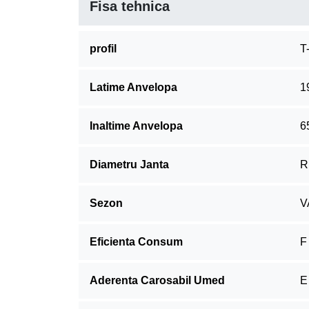
Fisa tehnica
profil
T
Latime Anvelopa
1
Inaltime Anvelopa
6
Diametru Janta
R
Sezon
V
Eficienta Consum
F
Aderenta Carosabil Umed
E