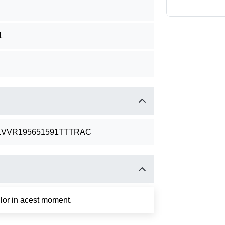
1
.VVR195651591TTTRAC
tilor in acest moment.