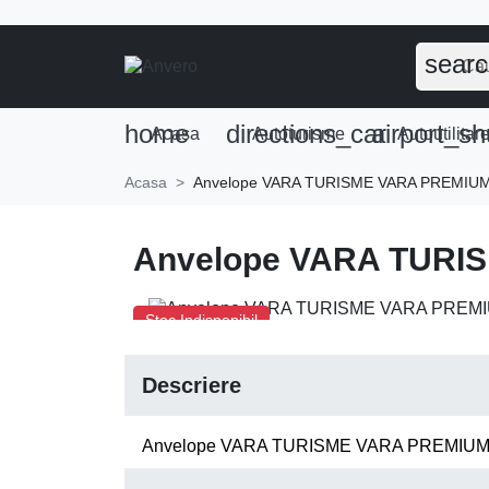
sear
home
directions_car
airport_sh
Acasa
Autoturisme
Autoutilitar
Acasa
Anvelope VARA TURISME VARA PREMIUM
Anvelope VARA TURI
Stoc Indisponibil
Descriere
Anvelope VARA TURISME VARA PREMIUM