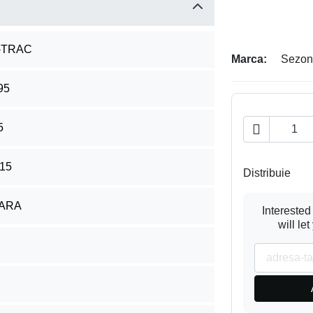
-TRAC
Marca:
Sezon
95
5

15
Distribuie
ARA
Interested
will le