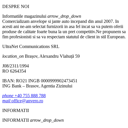
DESPRE NOI
Informatiile magazinului
arrow_drop_down
Comercializam anvelope si jante auto incepand din anul 2007. In
acesti ani ne-am selectat furnizorii in asa fel incat sa va putem oferii
produse de calitate foarte buna la un pret competitiv.Ne propunem sa
fim profesionisti si sa va respectam statutul de client in stil European.
UltraNet Communications SRL
location_on
Brașov, Alexandru Vlahuță 59
J08/2311/1994
RO 6264354
IBAN: RO21 INGB 0000999902473451
ING Bank – Brasov, Agentia Zizinului
phone
+40 755 888 788
mail
office@anvero.ro
INFORMATII
INFORMATII
arrow_drop_down