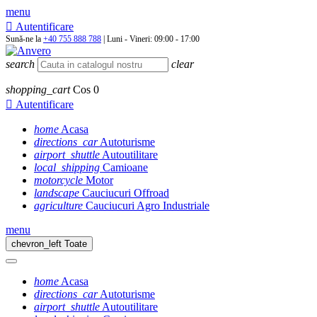
menu

Autentificare
Sună-ne la
+40 755 888 788
| Luni - Vineri: 09:00 - 17:00
search
clear
shopping_cart
Cos
0

Autentificare
home
Acasa
directions_car
Autoturisme
airport_shuttle
Autoutilitare
local_shipping
Camioane
motorcycle
Motor
landscape
Cauciucuri Offroad
agriculture
Cauciucuri Agro Industriale
menu
chevron_left
Toate
home
Acasa
directions_car
Autoturisme
airport_shuttle
Autoutilitare