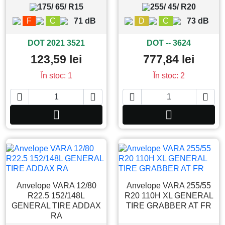
175/ 65/ R15
255/ 45/ R20
F
C
71 dB
D
C
73 dB
DOT 2021 3521
DOT -- 3624
123,59 lei
777,84 lei
În stoc: 1
În stoc: 2






Adauga in cos
Adauga in co
Anvelope VARA 12/80
Anvelope VARA 255/55
R22.5 152/148L
R20 110H XL GENERAL
GENERAL TIRE ADDAX
TIRE GRABBER AT FR
RA