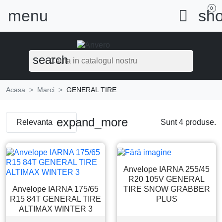
0
menu

sho
search
Acasa
Marci
GENERAL TIRE
expand_more
Relevanta
Sunt 4 produse.
Anvelope IARNA 255/45
R20 105V GENERAL
Anvelope IARNA 175/65
TIRE SNOW GRABBER
R15 84T GENERAL TIRE
PLUS
ALTIMAX WINTER 3