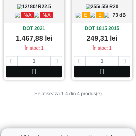
12/ 80/ R22.5
255/ 55/ R20
N/A
N/A
E
E
73 dB
DOT 2021
DOT 1815 2015
1.467,88 lei
249,31 lei
În stoc: 1
În stoc: 1






Adauga in cos
Adauga in co
Se afiseaza 1-4 din 4 produs(e)