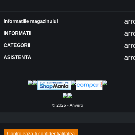
ar
Informatiile magazinului
ar
INFORMATII
ar
CATEGORII
ar
ASISTENTA
© 2026 - Anvero
Controlează-ți confidențialitatea