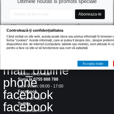
Ultimele noutati si promotii speciale
Vă puteți dezabona în orice moment. În acest scop,
Controlează-ți confidențialitatea
vă rugăm să găsiți informațiile noastre de contact în
avizul legal.
Când vizitați un site web, acesta poate stoca sau prelua informații în browser-u
forma "cookies". Aceste informații, care ar putea fi despre dvs., despre preferi
dispozitivul dvs. de internet (computere, tablete sau mobile), sunt utilizate în 
pentru a face ca site-ul să funcționeze așa cum vă așteptați.
Accepta toate
mail_outline
Intrebari?
Trimite-ne un mail
phone
Suna la 0755 888 788
Luni-Vineri: 09:00 - 17:00
facebook
Facebook
Da ne un like
facebook
Twitter
Urmareste-ne