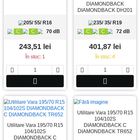
DIAMONDBACK
DIAMONDBACK DH201
205/ 55/ R16
235/ 35/ R19
C
C
70 dB
C
C
72 dB
243,51 lei
401,87 lei
În stoc: 1
În stoc: 4






Adauga in cos
Adauga in co
Utilitare Vara 195/70 R15
104/102S
Utilitare Vara 195/70 R15
DIAMONDBACK C
104/102S
DIAMONDBACK TR652
DIAMONDBACK C