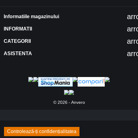
ar
Informatiile magazinului
ar
INFORMATII
ar
CATEGORII
ar
ASISTENTA
© 2026 - Anvero
Controlează-ți confidențialitatea