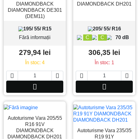
DIAMONDBACK
DIAMONDBACK DH201
DIAMONDBACK DE301
(DEM11)
195/ 55/ R15
205/ 55/ R16
Fără informații
C
C
70 dB
279,94 lei
306,35 lei
În stoc: 4
În stoc: 1






Adauga in cos
Adauga in co
Autoturisme Vara 205/55
R16 91V
DIAMONDBACK
Autoturisme Vara 235/35
DIAMONDBACK DH201
R19 91Y