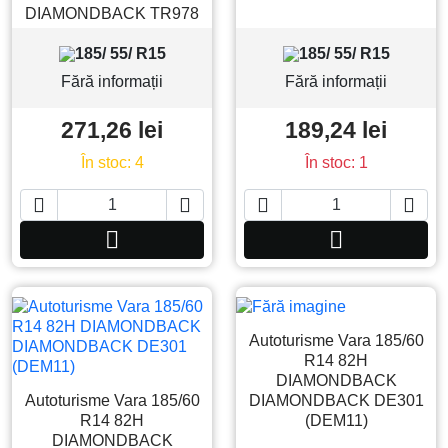
DIAMONDBACK TR978
185/ 55/ R15
185/ 55/ R15
Fără informații
Fără informații
271,26 lei
189,24 lei
În stoc: 4
În stoc: 1






Adauga in cos
Adauga in co
Autoturisme Vara 185/60
R14 82H
DIAMONDBACK
Autoturisme Vara 185/60
DIAMONDBACK DE301
R14 82H
(DEM11)
DIAMONDBACK