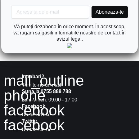
Vă puteți dezabona în orice moment. În acest scop,
vă rugăm să găsiți informațiile noastre de contact în
avizul legal.
mail_outline
Intrebari?
Trimite-ne un mail
phone
Suna la 0755 888 788
Luni-Vineri: 09:00 - 17:00
facebook
Facebook
Da ne un like
facebook
Twitter
Urmareste-ne