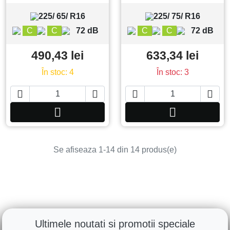
225/ 65/ R16
225/ 75/ R16
C
C
72 dB
C
C
72 dB
490,43 lei
633,34 lei
În stoc: 4
În stoc: 3






Adauga in cos
Adauga in co
Se afiseaza 1-14 din 14 produs(e)
Ultimele noutati si promotii speciale