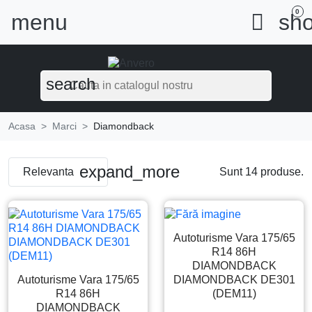
0
menu

sho
search
Acasa
Marci
Diamondback
expand_more
Relevanta
Sunt 14 produse.
Autoturisme Vara 175/65
R14 86H
DIAMONDBACK
Autoturisme Vara 175/65
DIAMONDBACK DE301
R14 86H
(DEM11)
DIAMONDBACK