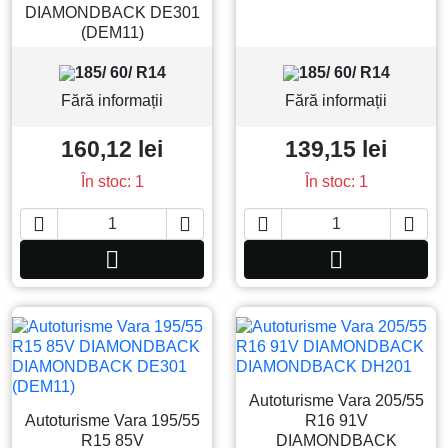
DIAMONDBACK DE301
(DEM11)
185/ 60/ R14
185/ 60/ R14
Fără informații
Fără informații
160,12 lei
139,15 lei
În stoc: 1
În stoc: 1






Adauga in cos
Adauga in co
Autoturisme Vara 205/55
Autoturisme Vara 195/55
R16 91V
R15 85V
DIAMONDBACK