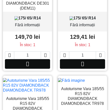
DIAMONDBACK DE301
(DEM11)
175/ 65/ R14
175/ 65/ R14
Fără informații
Fără informații
149,70 lei
129,41 lei
În stoc: 1
În stoc: 1






Adauga in cos
Adauga in co
Autoturisme Vara 185/55
R15 82V
Autoturisme Vara 185/55
DIAMONDBACK
R15 82V
DIAMONDBACK TR978
DIAMONDBACK