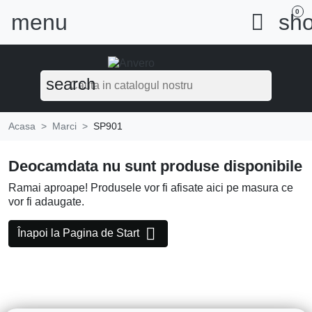
0
menu

sho
search
Acasa
Marci
SP901
Deocamdata nu sunt produse disponibile
Ramai aproape! Produsele vor fi afisate aici pe masura ce
vor fi adaugate.

Înapoi la Pagina de Start