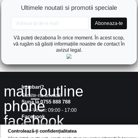
Ultimele noutati si promotii speciale
Vă puteți dezabona în orice moment. În acest scop,
vă rugăm să găsiți informațiile noastre de contact în
avizul legal.
mail_outline
Intrebari?
Trimite-ne un mail
phone
Suna la 0755 888 788
Luni-Vineri: 09:00 - 17:00
facebook
Facebook
Da ne un like
facebook
Controlează-ți confidențialitatea
Twitter