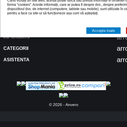
Când vizitați un site web, acesta poate stoca sau prelua informații în browser-u
Urmareste-ne
forma "cookies". Aceste informații, care ar putea fi despre dvs., despre preferi
dispozitivul dvs. de internet (computere, tablete sau mobile), sunt utilizate în 
pentru a face ca site-ul să funcționeze așa cum vă așteptați.
ar
Informatiile magazinului
Accepta toate
ar
INFORMATII
ar
CATEGORII
ar
ASISTENTA
© 2026 - Anvero