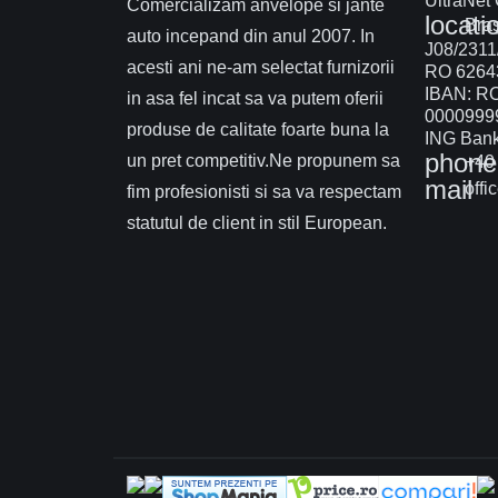
UltraNet
Comercializam anvelope si jante
locati
Braș
auto incepand din anul 2007. In
J08/2311
acesti ani ne-am selectat furnizorii
RO 6264
IBAN: R
in asa fel incat sa va putem oferii
0000999
produse de calitate foarte buna la
ING Bank 
phone
un pret competitiv.Ne propunem sa
+40 
mail
offi
fim profesionisti si sa va respectam
statutul de client in stil European.