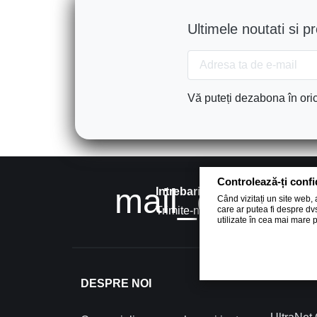
Ultimele noutati si p
Vă puteți dezabona în oric
Controlează-ți confi
mail_outline
Intrebari?
Când vizitați un site web,
care ar putea fi despre dv
Trimite-ne un mail
utilizate în cea mai mare 
DESPRE NOI