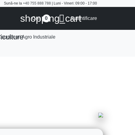
Sună-ne la
+40 755 888 788
| Luni - Vineri: 09:00 - 17:00
shopping_cart

Cos
Autentificare
0
iculture
auciucuri Agro Industriale