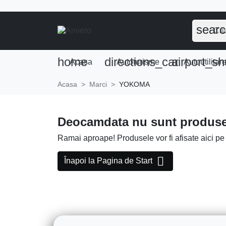
sear
home
directions_car
airport_sh
Acasa
Autoturisme
Autoutilitar
Acasa
Marci
YOKOMA
Deocamdata nu sunt produse
Ramai aproape! Produsele vor fi afisate aici pe

Înapoi la Pagina de Start