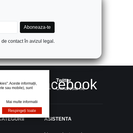
de contact în avizul legal.
book
facebook
ok
Twitter
ies". Aceste informații,
ete sau mobile), sunt
 like
Urmareste-ne
Mai multe informatii
Respingeți toate
CATEGORII
ASISTENTA