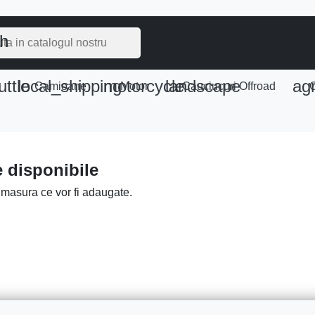
ch
uttle
local_shipping
motorcycle
landscape
agr
e
Camioane
Motor
Cauciucuri Offroad
C
 disponibile
 masura ce vor fi adaugate.