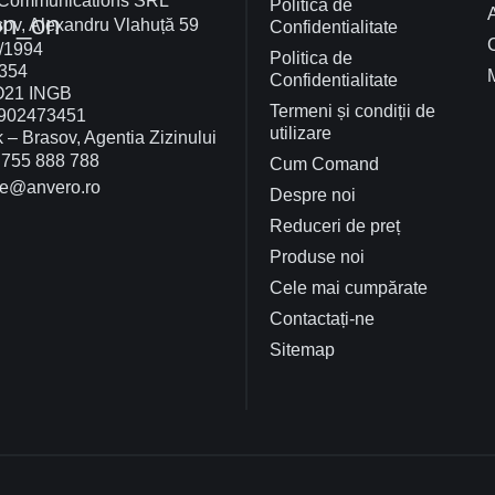
 Communications SRL
Politica de
A
on_on
ov, Alexandru Vlahuță 59
Confidentialitate
/1994
Politica de
354
Confidentialitate
O21 INGB
Termeni și condiții de
902473451
utilizare
– Brasov, Agentia Zizinului
755 888 788
Cum Comand
ce@anvero.ro
Despre noi
Reduceri de preț
Produse noi
Cele mai cumpărate
Contactați-ne
Sitemap