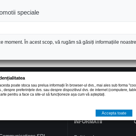
romotii speciale
e moment. În acest scop, vă rugăm să găsiți informațiile noastre 
dențialitatea
phone
face
Suna la 0755 888 788
Facebo
 acesta poate stoca sau prelua informații în browser-ul dvs., mai ales sub forma "cook
s., despre preferințele dvs. sau despre dispozitivul dvs. de internet (computere, tabl
Luni-Vineri: 09:00 - 17:00
Da ne un
parte pentru a face ca site-ul să funcționeze așa cum vă așteptați.
Accepta toate
INFORMATII