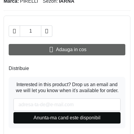
Marca:
PIRELLI
Sezon:
IARNA



Adauga in cos
Distribuie
Interested in this product? Drop us an email and
we will let you know when it's available for order.
Anunta-ma cand este disponibil