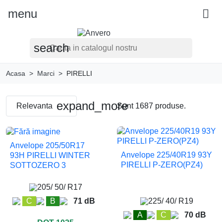
menu

search
Acasa
Marci
PIRELLI
expand_more
Relevanta
Sunt 1687 produse.
Anvelope 205/50R17
Anvelope 225/40R19 93Y
93H PIRELLI WINTER
PIRELLI P-ZERO(PZ4)
SOTTOZERO 3
205/ 50/ R17
C
B
71 dB
225/ 40/ R19
A
C
70 dB