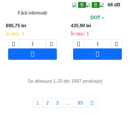
B
B
68 dB
Fără informații
DOT --
695,75 lei
435,90 lei
În stoc: 4
În stoc: 1






Adauga in cos
Adauga in co
Se afiseaza 1-20 din 1687 produs(e)

1
2
3
…
85