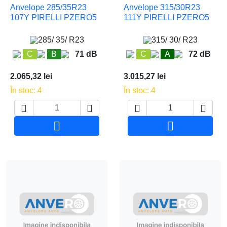
Anvelope 285/35R23
Anvelope 315/30R23
107Y PIRELLI PZERO5
111Y PIRELLI PZERO5
285/ 35/ R23
315/ 30/ R23
C
B
71 dB
C
A
72 dB
2.065,32 lei
3.015,27 lei
În stoc: 4
În stoc: 4






Adauga in cos
Adauga in co