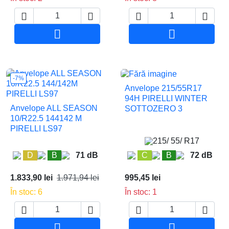






Adauga in cos
Adauga in co
-7%
Anvelope 215/55R17
94H PIRELLI WINTER
Anvelope ALL SEASON
SOTTOZERO 3
10/R22.5 144142 M
PIRELLI LS97
215/ 55/ R17
D
B
71 dB
C
B
72 dB
1.833,90 lei
1.971,94 lei
995,45 lei
În stoc: 6
În stoc: 1






Adauga in cos
Adauga in co