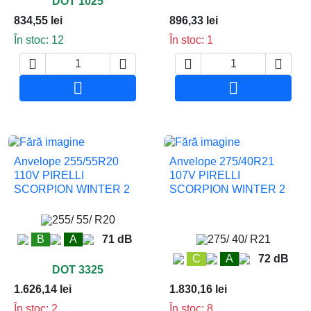
DOT 1025
834,55 lei
896,33 lei
În stoc: 12
În stoc: 1






Adauga in cos
Adauga in co
Anvelope 255/55R20
Anvelope 275/40R21
110V PIRELLI
107V PIRELLI
SCORPION WINTER 2
SCORPION WINTER 2
255/ 55/ R20
B
A
71 dB
275/ 40/ R21
C
A
72 dB
DOT 3325
1.626,14 lei
1.830,16 lei
În stoc: 2
În stoc: 8