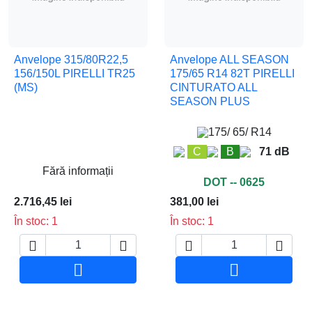
Anvelope 315/80R22,5
Anvelope ALL SEASON
156/150L PIRELLI TR25
175/65 R14 82T PIRELLI
(MS)
CINTURATO ALL
SEASON PLUS
175/ 65/ R14
C
B
71 dB
Fără informații
DOT -- 0625
2.716,45 lei
381,00 lei
În stoc: 1
În stoc: 1






Adauga in cos
Adauga in co