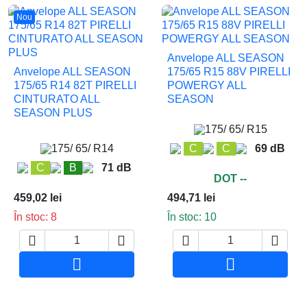
Nou
Anvelope ALL SEASON
Anvelope ALL SEASON
175/65 R15 88V PIRELLI
175/65 R14 82T PIRELLI
POWERGY ALL
CINTURATO ALL
SEASON
SEASON PLUS
175/ 65/ R15
175/ 65/ R14
C
C
69 dB
C
B
71 dB
DOT --
459,02 lei
494,71 lei
În stoc: 8
În stoc: 10






Adauga in cos
Adauga in co