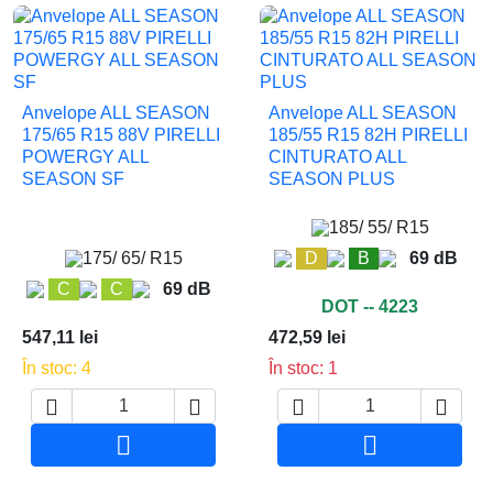
Anvelope ALL SEASON
Anvelope ALL SEASON
175/65 R15 88V PIRELLI
185/55 R15 82H PIRELLI
POWERGY ALL
CINTURATO ALL
SEASON SF
SEASON PLUS
185/ 55/ R15
175/ 65/ R15
D
B
69 dB
C
C
69 dB
DOT -- 4223
547,11 lei
472,59 lei
În stoc: 4
În stoc: 1






Adauga in cos
Adauga in co