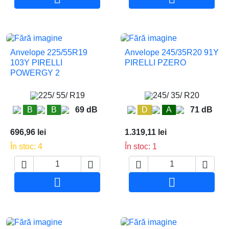
Anvelope 225/55R19
Anvelope 245/35R20 91Y
103Y PIRELLI
PIRELLI PZERO
POWERGY 2
225/ 55/ R19
245/ 35/ R20
B
B
69 dB
D
A
71 dB
696,96 lei
1.319,11 lei
În stoc: 4
În stoc: 1






Adauga in cos
Adauga in co