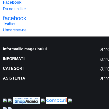
Facebook
Da ne un like
facebook
Twitter
Urmareste-ne
ar
Informatiile magazinului
ar
INFORMATII
ar
CATEGORII
ar
ASISTENTA